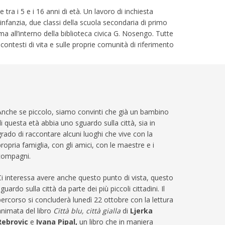
ra i 5 e i 16 anni di età. Un lavoro di inchiesta
l’infanzia, due classi della scuola secondaria di primo
a all’interno della biblioteca civica G. Nosengo. Tutte
 contesti di vita e sulle proprie comunità di riferimento
Anche se piccolo, siamo convinti che già un bambino
di questa età abbia uno sguardo sulla città, sia in
grado di raccontare alcuni luoghi che vive con la
propria famiglia, con gli amici, con le maestre e i
compagni.
Ci interessa avere anche questo punto di vista, questo
guardo sulla città da parte dei più piccoli cittadini. Il
percorso si concluderà lunedì 22 ottobre con la lettura
animata del libro
Città blu, città gialla
di
Ljerka
Rebrovic
e
Ivana Pipal,
un libro che in maniera