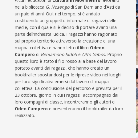
Alcuni educatori di
Cultura in Movimento
lavorano
nella biblioteca
G. Nosengo
di San Damiano d’Asti da
un paio di anni. Qui, nel tempo, si è andato
costituendo un gruppetto informale di ragazzi delle
medie, con il quale si è deciso di portare avanti una
parte dell’inchiesta ludica. I ragazzi hanno ragionato
sul proprio territorio attraverso la creazione di una
mappa collettiva e hanno letto il libro
Odeon
Campero
di
Beniamono Sidoti
e
Otto Gabos
. Proprio
questo libro è stato il filo rosso alla base del lavoro
portato avanti dai ragazzi, che hanno creato un
booktrailer spostandosi per le riprese video nei luoghi
per loro significativi emersi dal lavoro di mappa
collettiva. La conclusione del percorso è prevista per il
23 ottobre, giorno in cui i ragazzi, accompagnati dai
loro compagni di classe, incontreranno gli autori di
Oden Campero
e presenteranno il booktrailer da loro
realizzato.