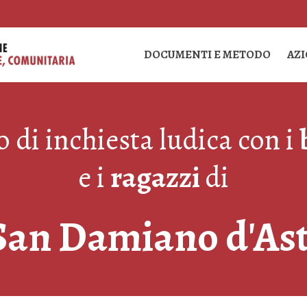
DOCUMENTI E METODO
AZ
 di inchiesta ludica con i
e i
ragazzi
di
San Damiano d'Ast